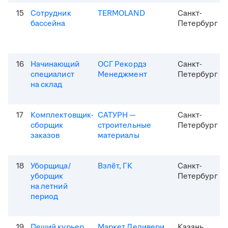
15
Сотрудник
TERMOLAND
Санкт-
бассейна
Петербург
16
Начинающий
ОСГ Рекордз
Санкт-
специалист
Менеджмент
Петербург
на склад
17
Комплектовщик-
САТУРН —
Санкт-
сборщик
строительные
Петербург
заказов
материалы
18
Уборщица/
Взлёт, ГК
Санкт-
уборщик
Петербург
на летний
период
19
Пеший курьер
Маркет Деливери
Казань