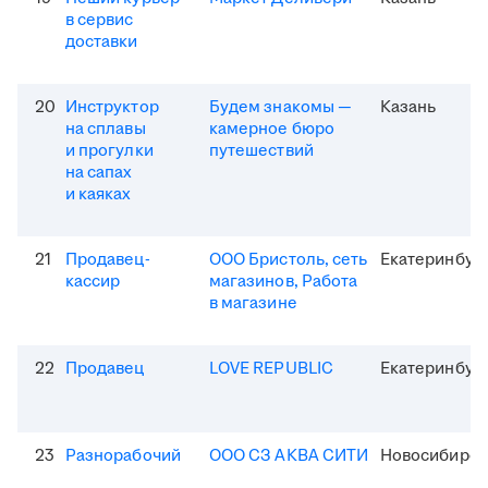
в сервис
доставки
20
Инструктор
Будем знакомы —
Казань
на сплавы
камерное бюро
и прогулки
путешествий
на сапах
и каяках
21
Продавец-
ООО Бристоль, сеть
Екатеринбур
кассир
магазинов, Работа
в магазине
22
Продавец
LOVE REPUBLIC
Екатеринбур
23
Разнорабочий
ООО СЗ АКВА СИТИ
Новосибирск