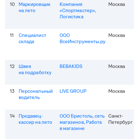
10
Маркировщик
Компания
Москва
на лето
«Спортмастер»,
Логистика
11
Специалист
ООО
Москва
склада
ВсеИнструменты.ру
12
Швея
BEBAKIDS
Москва
на подработку
13
Персональный
LIVE GROUP
Москва
водитель
14
Продавец-
ООО Бристоль, сеть
Санкт-
кассир на лето
магазинов, Работа
Петербург
в магазине