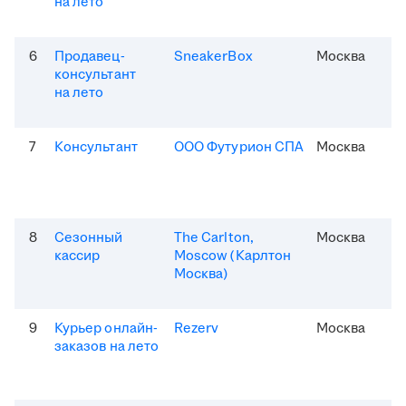
на лето
6
Продавец-
SneakerBox
Москва
консультант
на лето
7
Консультант
ООО Футурион СПА
Москва
8
Сезонный
The Carlton,
Москва
кассир
Moscow (Карлтон
Москва)
9
Курьер онлайн-
Rezerv
Москва
заказов на лето