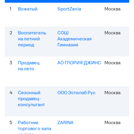
1
Вожатый
SportZania
Москва
2
Воспитатель
СОШ
Москва
на летний
Академическая
период
Гимназия
3
Продавец
АО ГЛОРИЯ ДЖИНС
Москва
на лето
4
Сезонный
ООО Эстилаб Рус
Москва
продавец-
консультант
5
Работник
ZARINA
Москва
торгового зала