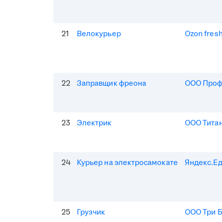
21
Велокурьер
Ozon fres
22
Заправщик фреона
ООО Про
23
Электрик
ООО Тита
24
Курьер на электросамокате
Яндекс.Е
25
Грузчик
ООО Три 